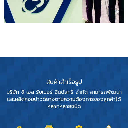
สินค้าสำเร็จรูป
ิต
บริษัท ซี เอส รับเบอร์ อินดัสทรี่ จำกัด สามารถพัฒนา
บ
่
และผลิตคอมปาวด์ยางตามความต้องการของลูกค้าได้
หลากหลายชนิด